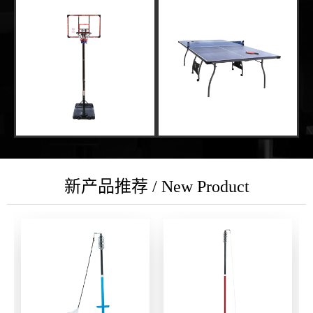
新产品推荐 / New Product