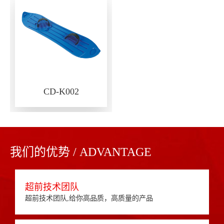
CD-K002
我们的优势 / ADVANTAGE
超前技术团队
超前技术团队,给你高品质，高质量的产品