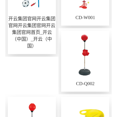
CD-W001
开云集团官网开云集团
官网开云集团官网开云
集团官网首页_开云
（中国）_开云（中
国）
CD-Q002