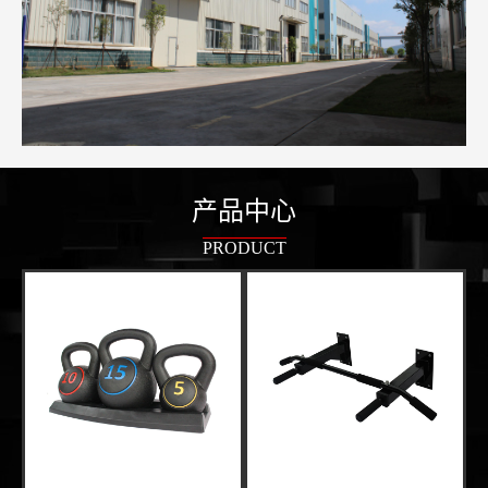
产品中心
PRODUCT