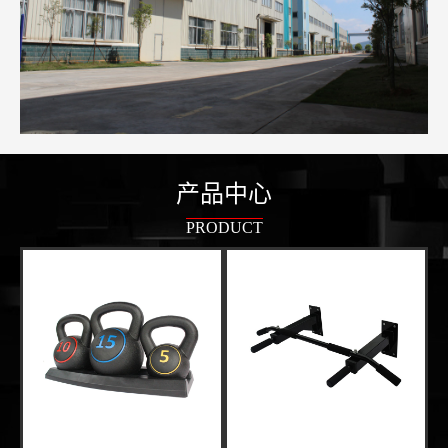
产品中心
PRODUCT