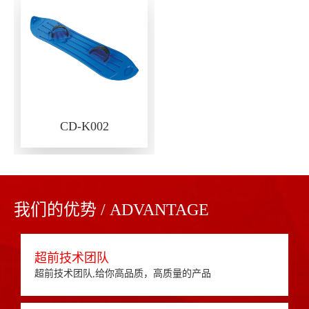
CD-K002
我们的优势 / ADVANTAGE
超前技术团队
超前技术团队,给你高品质，高质量的产品