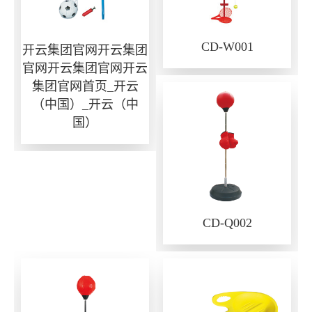
CD-W001
开云集团官网开云集团
官网开云集团官网开云
集团官网首页_开云
（中国）_开云（中
国）
CD-Q002