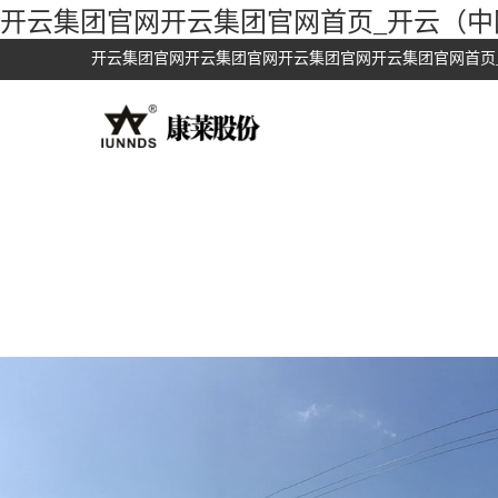
开云集团官网开云集团官网首页_开云（中
开云集团官网开云集团官网开云集团官网开云集团官网首页_开云（