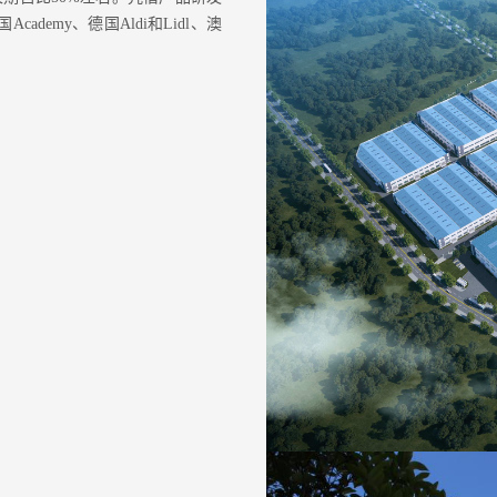
emy、德国Aldi和Lidl、澳