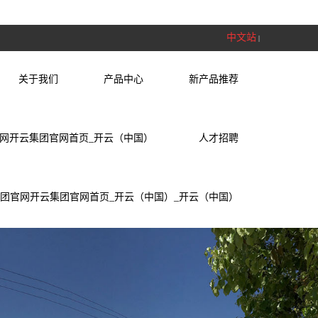
中文站
|
关于我们
产品中心
新产品推荐
网开云集团官网首页_开云（中国）
人才招聘
团官网开云集团官网首页_开云（中国）_开云（中国）